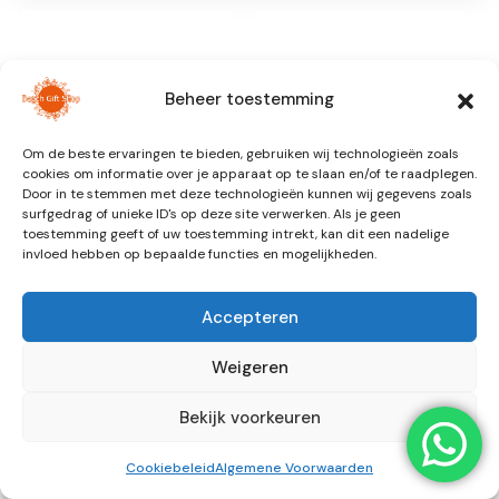
Beheer toestemming
Om de beste ervaringen te bieden, gebruiken wij technologieën zoals
cookies om informatie over je apparaat op te slaan en/of te raadplegen.
Door in te stemmen met deze technologieën kunnen wij gegevens zoals
surfgedrag of unieke ID's op deze site verwerken. Als je geen
toestemming geeft of uw toestemming intrekt, kan dit een nadelige
invloed hebben op bepaalde functies en mogelijkheden.
KINDERKLEDING
KINDERKLEDING
Triad Stripe |
Wavy | Button Top
Oversized Tee
€
27,99
Accepteren
€
24,99
Weigeren
Bekijk voorkeuren
Cookiebeleid
Algemene Voorwaarden