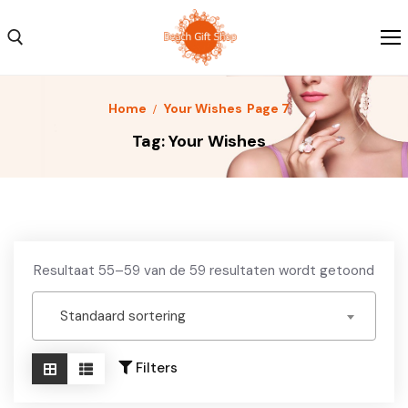
Skip
to
content
Search for:
Home
Your Wishes
Page 7
Home
Tag:
Your Wishes
Kleding
Schoenen
Accessoires
Resultaat 55–59 van de 59 resultaten wordt getoond
Over ons
Standaard sortering
Contact
Filters