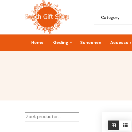
Skip
to
Search
content
for:
Home
Kleding
Schoenen
Accessoir