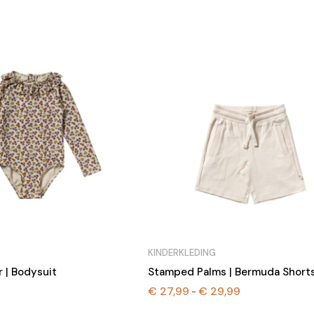
KINDERKLEDING
r | Bodysuit
Stamped Palms | Bermuda Short
€
27,99
€
29,99
Prijsklasse:
-
€ 27,99