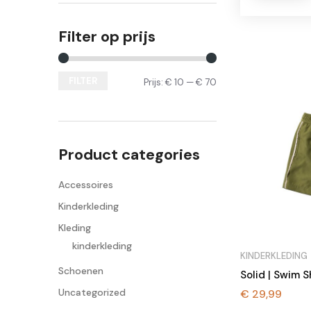
Filter op prijs
FILTER
Prijs:
€ 10
—
€ 70
Min.
Max.
prijs
prijs
Product categories
Accessoires
Kinderkleding
Kleding
kinderkleding
KINDERKLEDING
Schoenen
Solid | Swim S
Uncategorized
€
29,99