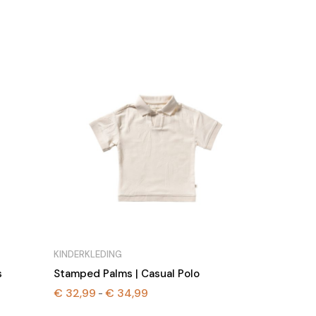
KINDERKLEDING
s
Stamped Palms | Casual Polo
€
32,99
€
34,99
Prijsklasse:
-
€ 32,99