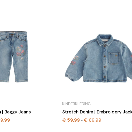
tot
€ 29,99
KINDERKLEDING
 | Baggy Jeans
Stretch Denim | Embroidery Jac
9,99
€
59,99
€
69,99
Prijsklasse:
Prijsklasse:
-
€ 44,99
€ 59,99