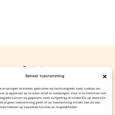
Contact
Beheer toestemming
Badweg 89, 3151 AH Hoek van Holland
06-17138362
 ervaringen te bieden, gebruiken wij technologieën zoals cookies om
over je apparaat op te slaan en/of te raadplegen. Door in te stemmen met
aarden
info@beachgiftshop.nl
logieën kunnen wij gegevens zoals surfgedrag of unieke ID's op deze site
Als je geen toestemming geeft of uw toestemming intrekt, kan dit een
vloed hebben op bepaalde functies en mogelijkheden.