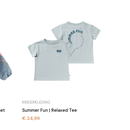
tot
€ 34,99
KINDERKLEDING
ket
Summer Fun | Relaxed Tee
€
24,99