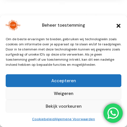
Beheer toestemming
Om de beste ervaringen te bieden, gebruiken wij technologieën zoals
cookies om informatie over je apparaat op te slaan en/of te raadplegen.
Door in te stemmen met deze technologieën kunnen wij gegevens zoals
surfgedrag of unieke ID's op deze site verwerken. Als je geen
toestemming geeft of uw toestemming intrekt, kan dit een nadelige
invloed hebben op bepaalde functies en mogelijkheden.
KINDERKLEDING
KINDERKLEDING
Sailing Seersucker |
Schiffly | Summer
Sporty Shorts
Dress
Accepteren
€
27,99
€
39,99
€
44,99
Prijsklasse:
-
€ 39,99
Weigeren
tot
€ 44,99
Bekijk voorkeuren
Cookiebeleid
Algemene Voorwaarden