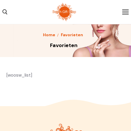
Home
Favorieten
Home
Favorieten
Kleding
Schoenen
[woosw_list]
Accessoires
Over ons
Contact