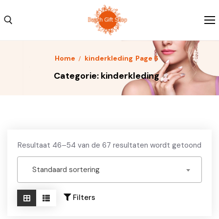
Skip
to
content
Search for:
Home
kinderkleding
Page 6
Home
Categorie:
kinderkleding
Kleding
Schoenen
Accessoires
Resultaat 46–54 van de 67 resultaten wordt getoond
Over ons
Standaard sortering
Contact
Filters