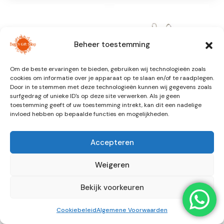
Beheer toestemming
Om de beste ervaringen te bieden, gebruiken wij technologieën zoals
cookies om informatie over je apparaat op te slaan en/of te raadplegen.
Door in te stemmen met deze technologieën kunnen wij gegevens zoals
surfgedrag of unieke ID's op deze site verwerken. Als je geen
toestemming geeft of uw toestemming intrekt, kan dit een nadelige
invloed hebben op bepaalde functies en mogelijkheden.
KINDERKLEDING
KINDERKLEDING
Solid | Swim Trunks
Sparkly Flower | Bikini
€
22,99
€
37,99
Accepteren
Weigeren
Bekijk voorkeuren
Cookiebeleid
Algemene Voorwaarden