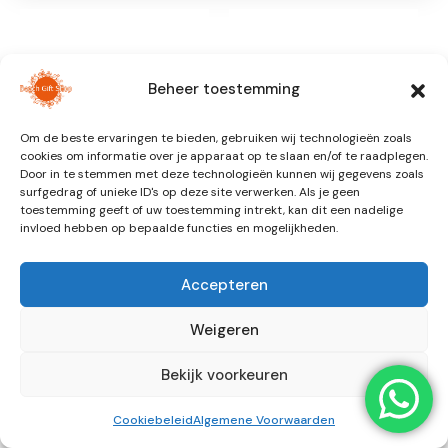
Beheer toestemming
Om de beste ervaringen te bieden, gebruiken wij technologieën zoals
cookies om informatie over je apparaat op te slaan en/of te raadplegen.
Door in te stemmen met deze technologieën kunnen wij gegevens zoals
surfgedrag of unieke ID's op deze site verwerken. Als je geen
toestemming geeft of uw toestemming intrekt, kan dit een nadelige
invloed hebben op bepaalde functies en mogelijkheden.
KINDERKLEDING
KINDERKLEDING
Quilted Jacket | Candy
Quilted Jacket | Sweet
Hearts
Shop
Accepteren
€
39,99
€
44,99
€
39,99
Prijsklasse:
-
€ 39,99
Weigeren
tot
€ 44,99
Bekijk voorkeuren
Cookiebeleid
Algemene Voorwaarden