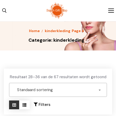
Skip
to
content
Search for:
Home
kinderkleding
Page 4
Home
Categorie:
kinderkleding
Kleding
Schoenen
Accessoires
Resultaat 28–36 van de 67 resultaten wordt getoond
Over ons
Standaard sortering
Contact
Filters