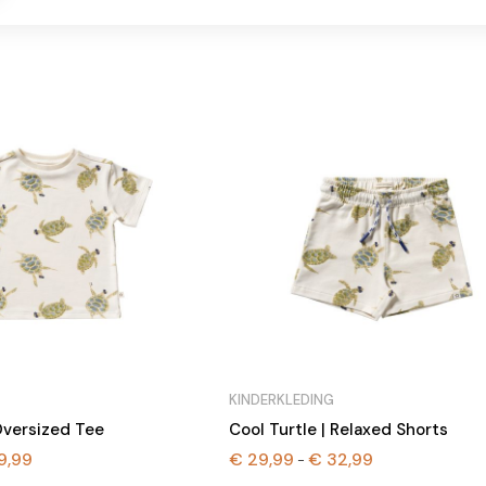
KINDERKLEDING
 Oversized Tee
Cool Turtle | Relaxed Shorts
9,99
€
29,99
€
32,99
Prijsklasse:
Prijsklasse:
-
€ 27,99
€ 29,99