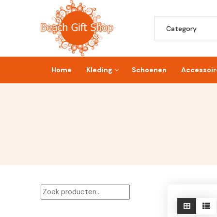
Skip
to
Search
content
for:
Home
Kleding
Schoenen
Accessoir