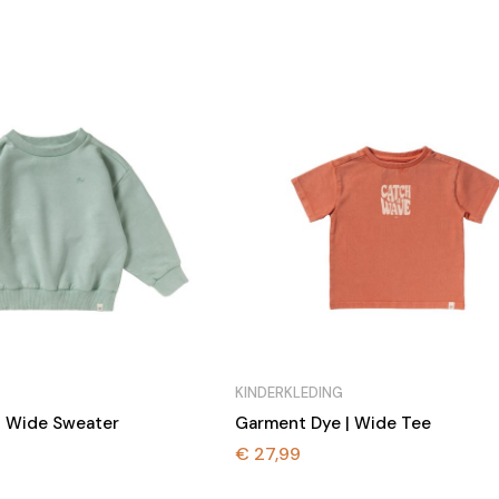
tot
€ 27,99
KINDERKLEDING
| Wide Sweater
Garment Dye | Wide Tee
€
27,99