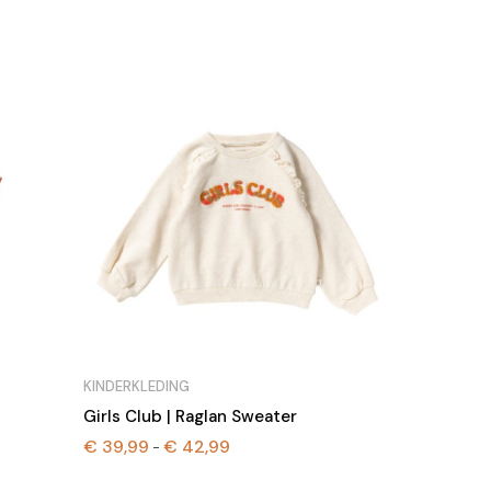
KINDERKLEDING
Girls Club | Raglan Sweater
€
39,99
€
42,99
Prijsklasse:
-
€ 39,99