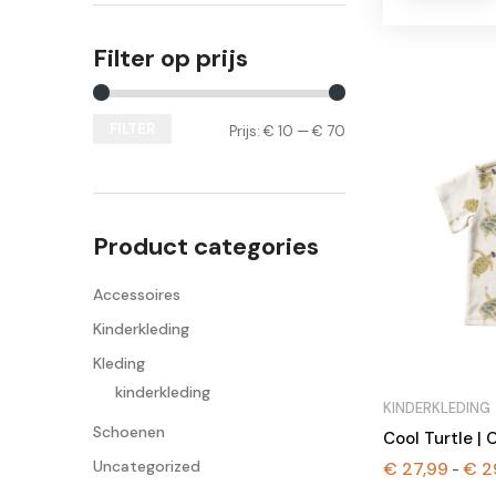
Filter op prijs
FILTER
Prijs:
€ 10
—
€ 70
Min.
Max.
prijs
prijs
Product categories
Accessoires
Kinderkleding
Kleding
kinderkleding
KINDERKLEDING
Schoenen
Cool Turtle |
Uncategorized
€
27,99
€
2
-