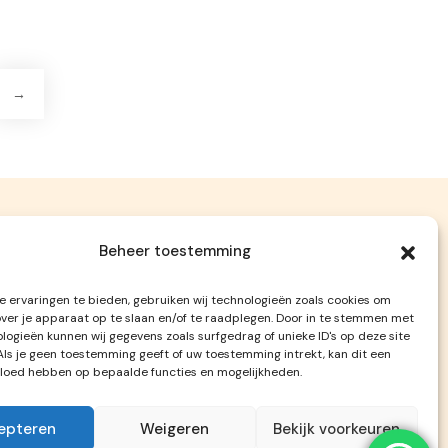
tot
€ 42,99
→
Beheer toestemming
Contact
 ervaringen te bieden, gebruiken wij technologieën zoals cookies om
Badweg 89, 3151 AH Hoek van Holland
over je apparaat op te slaan en/of te raadplegen. Door in te stemmen met
logieën kunnen wij gegevens zoals surfgedrag of unieke ID's op deze site
06-17138362
Als je geen toestemming geeft of uw toestemming intrekt, kan dit een
aarden
info@beachgiftshop.nl
vloed hebben op bepaalde functies en mogelijkheden.
epteren
Weigeren
Bekijk voorkeuren