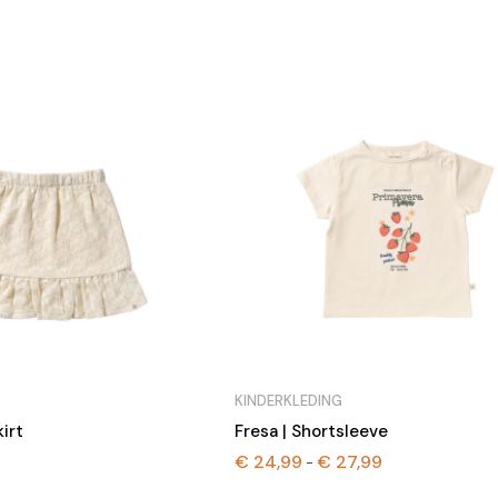
tot
tot
€ 29,99
€ 32,99
KINDERKLEDING
kirt
Fresa | Shortsleeve
€
24,99
€
27,99
Prijsklasse:
-
€ 24,99