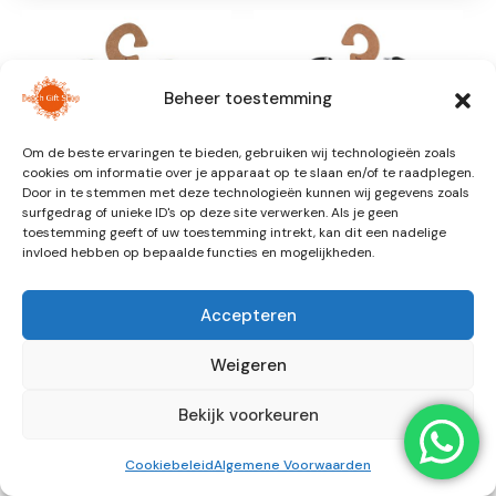
Beheer toestemming
Om de beste ervaringen te bieden, gebruiken wij technologieën zoals
cookies om informatie over je apparaat op te slaan en/of te raadplegen.
Door in te stemmen met deze technologieën kunnen wij gegevens zoals
surfgedrag of unieke ID's op deze site verwerken. Als je geen
toestemming geeft of uw toestemming intrekt, kan dit een nadelige
invloed hebben op bepaalde functies en mogelijkheden.
SCHOENEN
SCHOENEN
Slipstop Basil
Slipstop Black Kids
€
22,99
€
22,99
Accepteren
Weigeren
Bekijk voorkeuren
Cookiebeleid
Algemene Voorwaarden