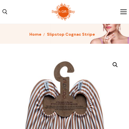
Home
Slipstop Cognac Stripe
Home
Kleding
Schoenen
Accessoires
Over ons
Contact