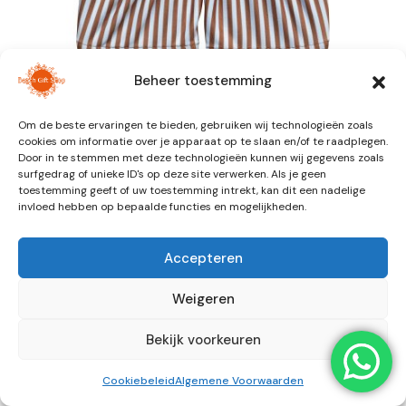
Beheer toestemming
Om de beste ervaringen te bieden, gebruiken wij technologieën zoals
cookies om informatie over je apparaat op te slaan en/of te raadplegen.
Slipstop Cognac Stripe
Door in te stemmen met deze technologieën kunnen wij gegevens zoals
surfgedrag of unieke ID's op deze site verwerken. Als je geen
toestemming geeft of uw toestemming intrekt, kan dit een nadelige
€
22,99
invloed hebben op bepaalde functies en mogelijkheden.
Slipstop shoes zijn de nieuwste waterschoentjes met
Accepteren
multifunctionele gebruiksmomenten.
Weigeren
Maat
Kies een optie
Bekijk voorkeuren
Cookiebeleid
Algemene Voorwaarden