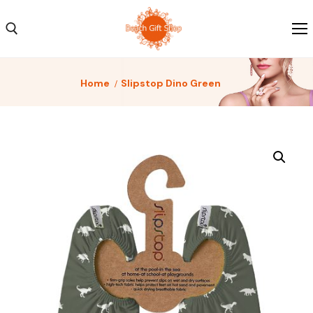
Home
Slipstop Dino Green
Home
Kleding
Schoenen
Accessoires
Over ons
Contact