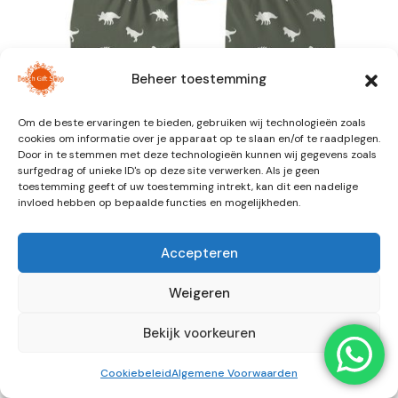
Beheer toestemming
Om de beste ervaringen te bieden, gebruiken wij technologieën zoals
cookies om informatie over je apparaat op te slaan en/of te raadplegen.
Slipstop Dino Green
Door in te stemmen met deze technologieën kunnen wij gegevens zoals
surfgedrag of unieke ID's op deze site verwerken. Als je geen
toestemming geeft of uw toestemming intrekt, kan dit een nadelige
€
22,99
invloed hebben op bepaalde functies en mogelijkheden.
Slipstop shoes zijn de nieuwste waterschoentjes met
Accepteren
multifunctionele gebruiksmomenten.
Weigeren
Maat
Kies een optie
Bekijk voorkeuren
Cookiebeleid
Algemene Voorwaarden