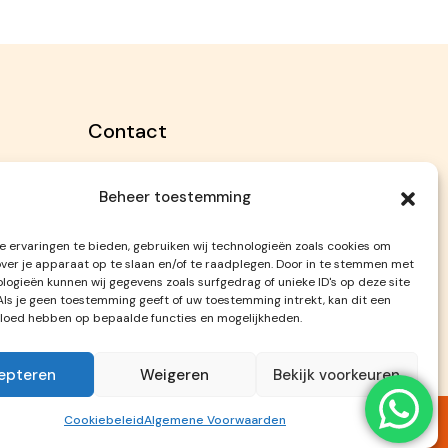
Contact
Badweg 89, 3151 AH Hoek van Holland
Beheer toestemming
06-17138362
aarden
info@beachgiftshop.nl
 ervaringen te bieden, gebruiken wij technologieën zoals cookies om
over je apparaat op te slaan en/of te raadplegen. Door in te stemmen met
logieën kunnen wij gegevens zoals surfgedrag of unieke ID's op deze site
Als je geen toestemming geeft of uw toestemming intrekt, kan dit een
vloed hebben op bepaalde functies en mogelijkheden.
epteren
Weigeren
Bekijk voorkeuren
Cookiebeleid
Algemene Voorwaarden