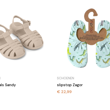
N
SCHOENEN
als Sandy
slipstop Zagor
€
22,99