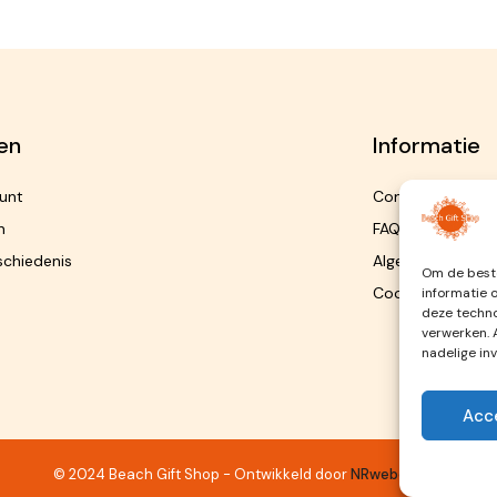
en
Informatie
unt
Contact
n
FAQ
schiedenis
Algemene Voorw
Om de beste
Cookiebeleid
informatie 
deze techno
verwerken. 
nadelige in
Acc
© 2024 Beach Gift Shop - Ontwikkeld door
NRwebdesign