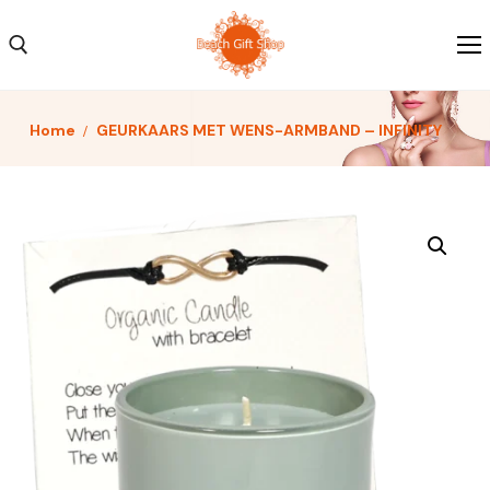
Home
GEURKAARS MET WENS-ARMBAND – INFINITY
Home
Kleding
Schoenen
Accessoires
Over ons
Contact