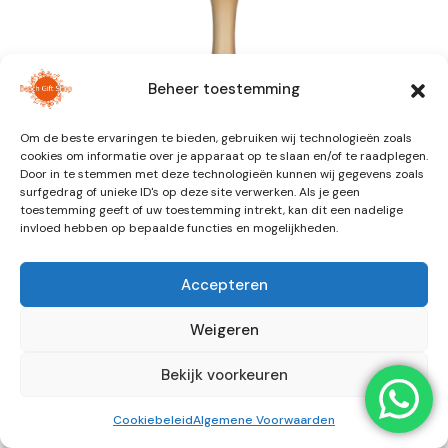
Beheer toestemming
Om de beste ervaringen te bieden, gebruiken wij technologieën zoals
cookies om informatie over je apparaat op te slaan en/of te raadplegen.
Door in te stemmen met deze technologieën kunnen wij gegevens zoals
surfgedrag of unieke ID's op deze site verwerken. Als je geen
toestemming geeft of uw toestemming intrekt, kan dit een nadelige
invloed hebben op bepaalde functies en mogelijkheden.
SOJAKAARS – YOU ARE GOLD.
Accepteren
SOLID GOLD
Weigeren
€
11,95
Bekijk voorkeuren
Te leuke geurkaars in een champagne coupe.
Cookiebeleid
Algemene Voorwaarden
2 op voorraad