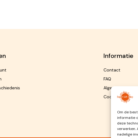
en
Informatie
unt
Contact
n
FAQ
schiedenis
Algemene Voorw
Cookiebeleid
Om de beste
informatie 
deze techno
verwerken. 
nadelige in