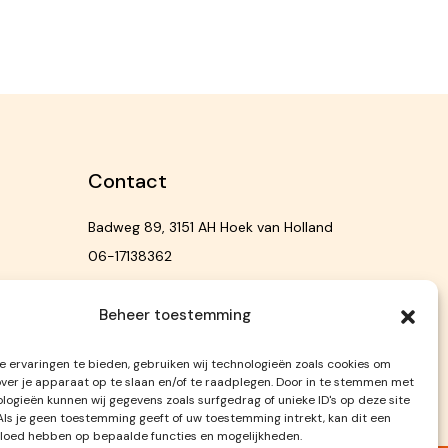
Contact
Badweg 89, 3151 AH Hoek van Holland
06-17138362
aarden
info@beachgiftshop.nl
Beheer toestemming
 ervaringen te bieden, gebruiken wij technologieën zoals cookies om
over je apparaat op te slaan en/of te raadplegen. Door in te stemmen met
logieën kunnen wij gegevens zoals surfgedrag of unieke ID's op deze site
Als je geen toestemming geeft of uw toestemming intrekt, kan dit een
vloed hebben op bepaalde functies en mogelijkheden.