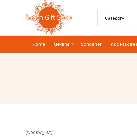
Skip
to
Search
content
for:
Home
Kleding
Schoenen
Accessoire
[woosw_list]