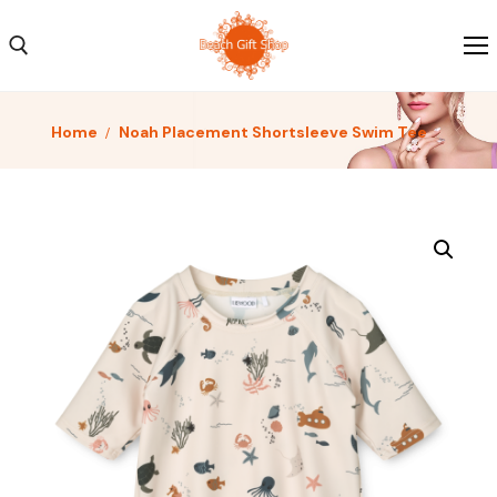
Home
Noah Placement Shortsleeve Swim Tee
Home
Kleding
Schoenen
Accessoires
Over ons
Contact