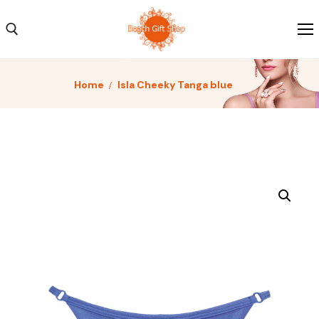
Home
Isla Cheeky Tanga blue
Home
Kleding
Schoenen
Accessoires
Over ons
Contact