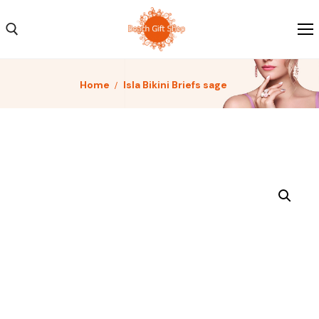
Home
Isla Bikini Briefs sage
Home
Kleding
Schoenen
Accessoires
Over ons
Contact